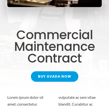
Commercial
Maintenance
Contract
BUY AVADA NOW
Lorem ipsum dolor sit
vulputate ac sem vitae
amet, consectetur
blandit. Curabitur ac