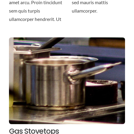
amet arcu. Proin tincidunt
sed mauris mattis
sem quis turpis
ullamcorper.
ullamcorper hendrerit. Ut
Gas Stovetops