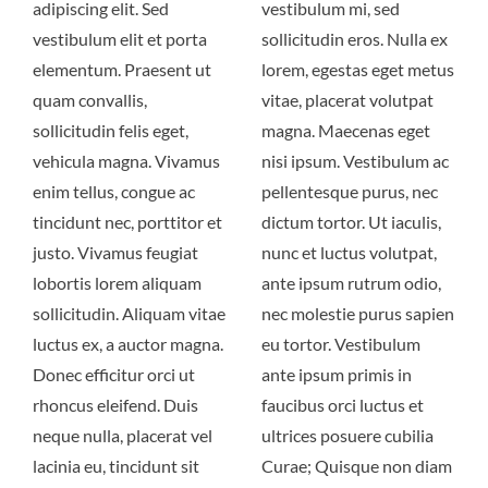
adipiscing elit. Sed
vestibulum mi, sed
vestibulum elit et porta
sollicitudin eros. Nulla ex
elementum. Praesent ut
lorem, egestas eget metus
quam convallis,
vitae, placerat volutpat
sollicitudin felis eget,
magna. Maecenas eget
vehicula magna. Vivamus
nisi ipsum. Vestibulum ac
enim tellus, congue ac
pellentesque purus, nec
tincidunt nec, porttitor et
dictum tortor. Ut iaculis,
justo. Vivamus feugiat
nunc et luctus volutpat,
lobortis lorem aliquam
ante ipsum rutrum odio,
sollicitudin. Aliquam vitae
nec molestie purus sapien
luctus ex, a auctor magna.
eu tortor. Vestibulum
Donec efficitur orci ut
ante ipsum primis in
rhoncus eleifend. Duis
faucibus orci luctus et
neque nulla, placerat vel
ultrices posuere cubilia
lacinia eu, tincidunt sit
Curae; Quisque non diam